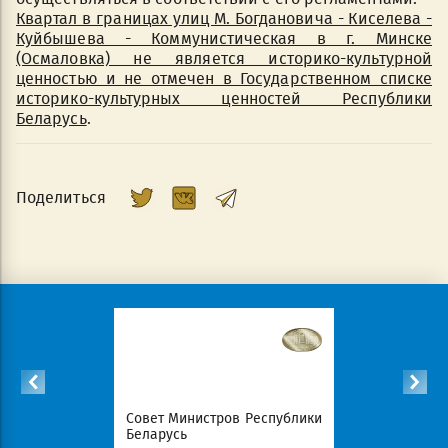
Квартал в границах улиц М. Богдановича - Киселева -
Куйбышева - Коммунистическая в г. Минске
(Осмаловка) не является историко-культурной
ценностью и не отмечен в Государственном списке
историко-культурных ценностей Республики
Беларусь
.
Поделиться
Республики
Совет Министров Республики
Национал
Беларусь
портал Ре