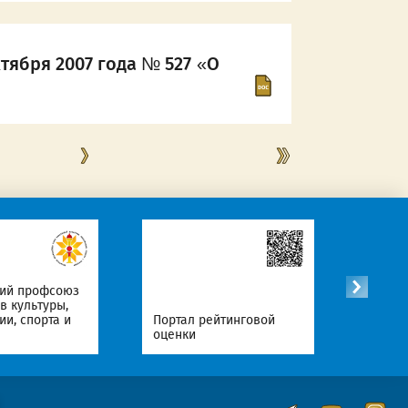
тября 2007 года № 527 «О
кий профсоюз
в культуры,
Офици
и, спорта и
Портал рейтинговой
Интер
оценки
Респу