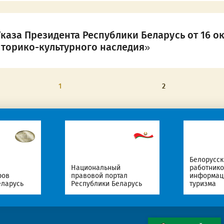
аза Президента Республики Беларусь от 16 ок
торико-культурного наследия»
1
2
Белорусс
Национальный
работнико
ров
правовой портал
информаци
еларусь
Республики Беларусь
туризма