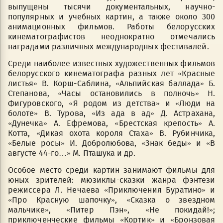
выпущены тысячи документальных, научно-
популярных и учебных картин, а также около 300
анимационных фильмов. Работы белорусских
кинематографистов неоднократно отмечались
наградами различных международных фестивалей.
Среди наиболее известных художественных фильмов
белорусского кинематографа разных лет «Красные
листья» В. Корш-Саблина, «Альпийская баллада» Б.
Степанова, «Часы остановились в полночь» Н.
Фигуровского, «Я родом из детства» и «Люди на
болоте» В. Турова, «Из ада в ад» Д. Астрахана,
«Дунечка» А. Ефремова, «Брестская крепость» А.
Котта, «Дикая охота короля Стаха» В. Рубинчика,
«Белые росы» И. Добролюбова, «Знак беды» и «В
августе 44-го…» М. Пташука и др.
Особое место среди картин занимают фильмы для
юных зрителей: мюзиклы-сказки жанра фэнтези
режиссера Л. Нечаева «Приключения Буратино» и
«Про Красную шапочку», «Сказка о звездном
мальчике», «Питер Пэн», «Не покидай!»;
приключенческие фильмы «Кортик» и «Бронзовая