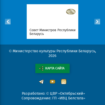
Республики
Совет Министров Республики
Национал
Беларусь
портал Ре
© Министерство культуры Республики Беларусь,
2026
КАРТА САЙТА
Разработано: © ЦВР «Октябрьский»
Сопровождение: ГП «ИВЦ Белстата»