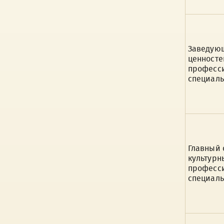
Заведующ
ценносте
професси
специаль
Главный 
культурн
професси
специаль