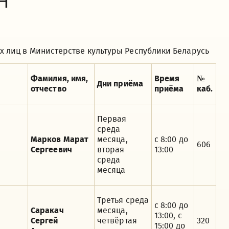
Н
х лиц в Министерстве культуры Республики Беларусь
Фамилия, имя,
Время
№
Дни приёма
отчество
приёма
каб.
Первая
среда
Марков Марат
месяца,
с 8:00 до
606
Сергеевич
вторая
13:00
среда
месяца
Третья среда
с 8:00 до
Саракач
месяца,
13:00, с
Сергей
четвёртая
320
15:00 до