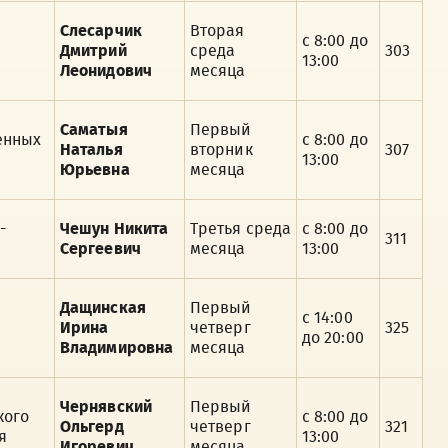
Слесарчик
Вторая
с 8:00 до
Дмитрий
среда
303
13:00
Леонидович
месяца
Саматыя
Первый
енных
с 8:00 до
Наталья
вторник
307
13:00
Юрьевна
месяца
-
Чешун Никита
Третья среда
с 8:00 до
311
Сергеевич
месяца
13:00
Дащинская
Первый
с 14:00
Ирина
четверг
325
до 20:00
Владимировна
месяца
Чернявский
Первый
кого
с 8:00 до
Ольгерд
четверг
321
я
13:00
Игоревич
месяца