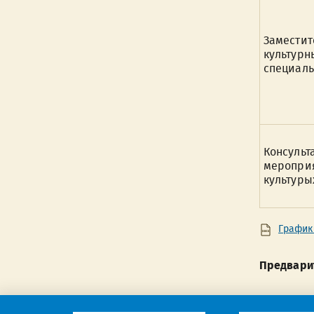
Заместит
культурн
специаль
Консульт
мероприя
культуры
График
Предварит