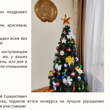
но поздравил
им, красивым,
виден всем без
й!
в наступающем
о же, у ваших
нь, изо дня в
м по отношению
ой Ешмантович
тва, подвели итоги конкурса на лучшее украшение
м участникам!