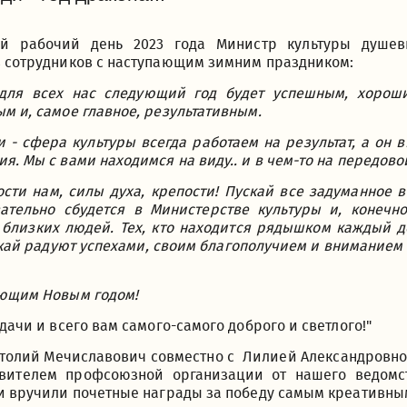
й рабочий день 2023 года Министр культуры душев
 сотрудников с наступающим зимним праздником:
й для всех нас следующий год будет успешным, хорош
м и, самое главное, результативным.
 - сфера культуры всегда работаем на результат, а он 
я. Мы с вами находимся на виду.. и в чем-то на передово
сти нам, силы духа, крепости! Пускай все задуманное 
зательно сбудется в Министерстве культуры и, конечн
близких людей. Тех, кто находится рядышком каждый де
скай радуют успехами, своим благополучием и внимание
ающим Новым годом!
удачи и всего вам самого-самого доброго и светлого!"
атолий Мечиславович совместно с Лилией Александровн
авителем профсоюзной организации от нашего ведомс
и вручили почетные награды за победу самым креативны