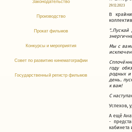
Законодательство
29.12.2023
В крайни
Производство
коллектив
"..Пуска
Прокат фильмов
энергичны
Конкурсы и мероприятия
Мы с вами
исключени
Совет по развитию кинематографии
Сплочённо
году обя
родных и 
Государственный регистр фильмов
день.. пу
к вам!
С наступ
Успехов, 
А ещё Ан
- предст
кабинета 