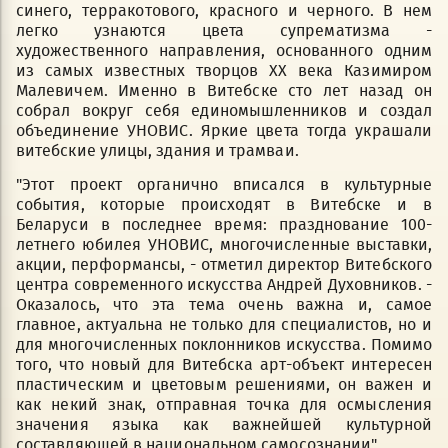
синего, терракотового, красного и черного. В нем
легко узнаются цвета супрематизма -
художественного направления, основанного одним
из самых известных творцов XX века Казимиром
Малевичем. Именно в Витебске сто лет назад он
собрал вокруг себя единомышленников и создал
объединение УНОВИС. Яркие цвета тогда украшали
витебские улицы, здания и трамваи.
"Этот проект органично вписался в культурные
события, которые происходят в Витебске и в
Беларуси в последнее время: празднование 100-
летнего юбилея УНОВИС, многочисленные выставки,
акции, перформансы, - отметил директор Витебского
центра современного искусства Андрей Духовников. -
Оказалось, что эта тема очень важна и, самое
главное, актуальна не только для специалистов, но и
для многочисленных поклонников искусства. Помимо
того, что новый для Витебска арт-объект интересен
пластическим и цветовым решениями, он важен и
как некий знак, отправная точка для осмысления
значения языка как важнейшей культурной
составляющей в национальном самосознании".