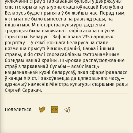
ўключэнні страў з таркаванай бульбы ў Дзяржаўны
спіс гісторыка-культурных каштоўнасцей Рэспублікі
Беларусь будзе прынята ў бліжэйшы час. Перад тым,
як пытанне было вынесена на разгляд рады, па
ініцыятыве Міністэрства культуры дадзеная
традыцыя была вывучана і зафіксавана на ўсёй
тэрыторыі Беларусі. Зафіксавана 235 народных
рэцэптаў. – У сям’і кожнага беларуса на стале
нязменна прысутнічаюць дранікі, бабка і іншыя
стравы, якія сталі своеасаблівым гастранамічным
брэндам нашай краіны. Шырокае распаўсюджванне
страў з таркаванай бульбы – асаблівасць
нацыянальнай кухні беларусаў, якая сфарміравалася
ў канцы ХІХ ст. і захоўваецца да цяперашняга часу, –
адзначыў намеснік Міністра культуры старшыня рады
Сяргей Саракач.
Поделиться