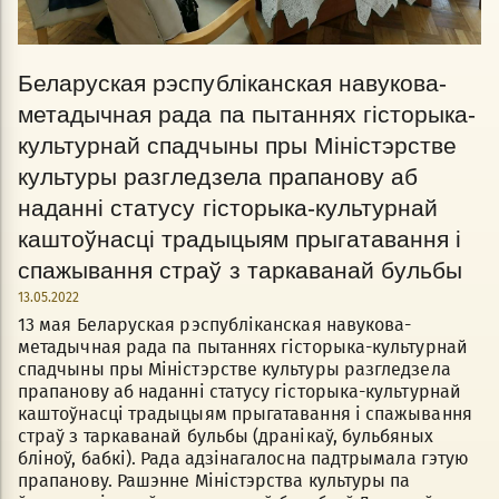
Беларуская рэспубліканская навукова-
метадычная рада па пытаннях гісторыка-
культурнай спадчыны пры Міністэрстве
культуры разгледзела прапанову аб
наданні статусу гісторыка-культурнай
каштоўнасці традыцыям прыгатавання і
спажывання страў з таркаванай бульбы
13.05.2022
13 мая Беларуская рэспубліканская навукова-
метадычная рада па пытаннях гісторыка-культурнай
спадчыны пры Міністэрстве культуры разгледзела
прапанову аб наданні статусу гісторыка-культурнай
каштоўнасці традыцыям прыгатавання і спажывання
страў з таркаванай бульбы (дранікаў, бульбяных
бліноў, бабкі). Рада адзінагалосна падтрымала гэтую
прапанову. Рашэнне Міністэрства культуры па