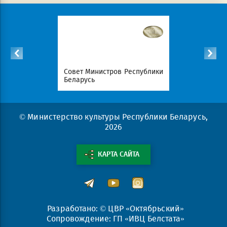
Республики
Совет Министров Республики
Национал
Беларусь
портал Ре
© Министерство культуры Республики Беларусь,
2026
КАРТА САЙТА
Разработано: © ЦВР «Октябрьский»
Сопровождение: ГП «ИВЦ Белстата»