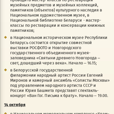
музейных предметов и музейных коллекций,
памятников (объектов) культурного наследия в
Национальном художественном музее, в
Национальной библиотеке Беларуси - мастер-
классы по реставрации и консервации книжных
памятников;
в Национальном историческом музее Республики
Беларусь состоится открытие совместной
выставки РОСФОТО и Новгородского
государственного объединенного музея-
заповедника «Святыни древнего Новгорода –
свет, дошедший через века». Начало – 16.15;
в Белорусской государственной
филармонии народный артист России Евгений
Миронов и камерный ансамбль «Солисты Москвы»
под управлением народного артиста СССР и
России Юрия Башмета представят спектакль-
концерт «Ван Гог. Письма к брату». Начало – 19.00.
14 октября
в Национальном мемориальном комплексе «Храм-