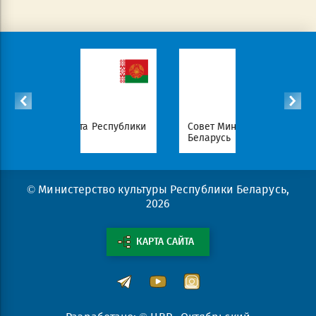
идента Республики
Совет Министров Республики
Н
Беларусь
по
© Министерство культуры Республики Беларусь,
2026
КАРТА САЙТА