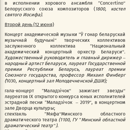
в исполнении хорового ансамбля ”Concertino“
Белорусского союза композиторов (
1800, костел
святого Иосифа)
.
Второй день (12 июня)
Концерт академической музыки ”Ў гонар беларускай
музычнай будучыні“ творческих коллективов
заслуженного коллектива ”Национальный
академический концертный оркестр Беларуси“.
Художественный руководитель и главный дирижер –
народный артист Беларуси, лауреат Государственной
премии Республики Беларусь, лауреат премии
Союзного государства, профессор Михаил Финберг
(
1030
, концертный зал Молодечненской ДШИ);
гала-концерт ”Маладзічок“ зажигает звезды“
лауреатов IХ открытого конкурса юных исполнителей
эстрадной песни ”Маладзічок – 2019“, в концертном
зале Дворца культуры;
спектакль ”Мяфа“Минского областного
драматического театра
(1100, ГУ ”Минский областной
драматический театр“).