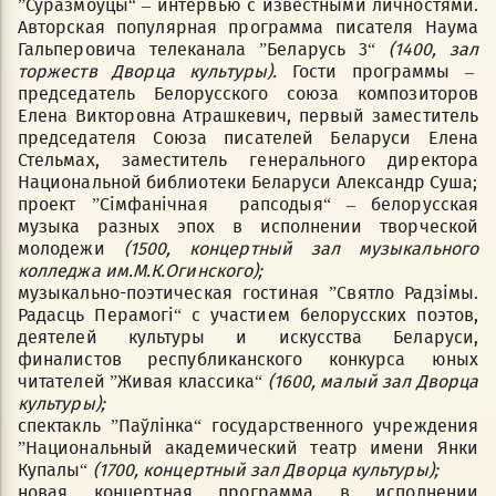
”Суразмоўцы“ – интервью с известными личностями.
Авторская популярная программа писателя Наума
Гальперовича телеканала ”Беларусь 3“
(1400, зал
торжеств Дворца культуры).
Гости программы –
председатель Белорусского союза композиторов
Елена Викторовна Атрашкевич, первый заместитель
председателя Союза писателей Беларуси Елена
Стельмах, заместитель генерального директора
Национальной библиотеки Беларуси Александр Суша;
проект ”Сімфанічная рапсодыя“ – белорусская
музыка разных эпох в исполнении творческой
молодежи
(1500, концертный зал музыкального
колледжа им.М.К.Огинского);
музыкально-поэтическая гостиная ”Святло Радзімы.
Радасць Перамогі“ с участием белорусских поэтов,
деятелей культуры и искусства Беларуси,
финалистов республиканского конкурса юных
читателей ”Живая классика“
(1600,
малый зал Дворца
культуры
);
спектакль ”Паўлінка“ государственного учреждения
”Национальный академический театр имени Янки
Купалы“
(1700, концертный зал Дворца культуры);
новая концертная программа в исполнении