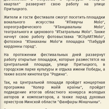
квартал“ развернет свою работу на улице
Притыцкого.
Жители и гости фестиваля смогут посетить площадки
вокального искусства ”#Пявучы Molo“,
хореографического ”#Танцавальны Molo“,
театрального и циркового ”#Тэатральны Molo“. Также
начнут свою работу фотовыставка ”#CityARTMolo“,
фотозона ”#Закаханы Molo“и площадка ”Пабудуй
кардонны горад“.
На протяжении фестивальных дней развернут
работу открытые площадки, которые разместятся на
Центральной площади, улице Притыцкого, в
городском парке культуры и отдыха имени Победы, а
также возле кинотеатра ”Родина“.
Так, на Центральной площади пройдет концертная
программа ”Колер маёй краіны“, пройдет
подведение итогов областного конкурса молодых
авторов и композиторов, а также парад духовых
оркестров Минской области ”Фанфары Міншчыны“.