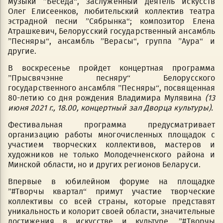
музыки ”Беседа“, заслуженный деятель искусств
Олег Елисеенков, любительский коллектив театра
эстрадной песни ”Сябрынка“; композитор Елена
Атрашкевич, Белорусский государственный ансамбль
”Песняры“, ансамбль ”Верасы“, группа ”Аура“ и
другие.
В воскресенье пройдет концертная программа
”Прысвячэнне песняру“ Белорусского
государственного ансамбля ”Песняры“, посвященная
80-летию со дня рождения Владимира Мулявина
(13
июня 2021 г., 18.00
, концертный зал Дворца культуры).
Фестивальная программа предусматривает
организацию работы многочисленных площадок с
участием творческих коллективов, мастеров и
художников не только Молодечненского района и
Минской области, но и других регионов Беларуси.
Впервые в юбилейном форуме на площадке
”#Творчы квартал“ примут участие творческие
коллективы со всей страны, которые представят
уникальность и колорит своей области, значительные
достижения в искусстве и культуре. ”#Творчы