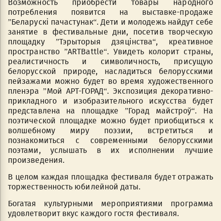
Возможность приобрести товары народного
потребления появится на выставке-продаже
”Беларускі пачастунак“. Дети и молодежь найдут себе
занятие в фестивальные дни, посетив творческую
площадку ”Тэрыторыя дзяцінства“, креативное
пространство ”АRTBattle“. Увидеть колорит страны,
реалистичность и символичность, присущую
белорусской природе, насладиться белорусскими
пейзажами можно будет во время художественного
пленэра ”Мой АРТ-ГОРАД“. Экспозиция декоративно-
прикладного и изобразительного искусства будет
представлена на площадке ”Горад майстроў“. На
поэтической площадке можно будет приобщиться к
волшебному миру поэзии, встретиться и
познакомиться с современными белорусскими
поэтами, услышать в их исполнении лучшие
произведения.
В целом каждая площадка фестиваля будет отражать
торжественность юбилейной даты.
Богатая культурными мероприятиями программа
удовлетворит вкус каждого гостя фестиваля.