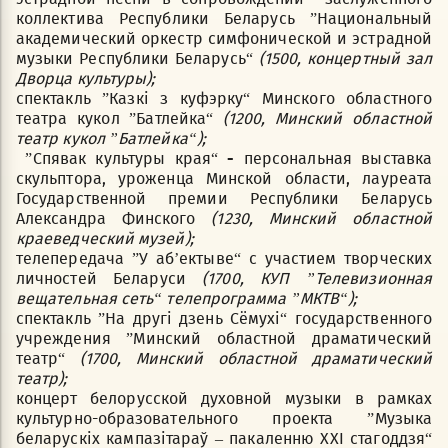
коллектива Республики Беларусь ”Национальный
академический оркестр симфонической и эстрадной
музыки Республики Беларусь“
(1500, концертный зал
Дворца культуры);
спектакль ”Казкі з куфэрку“ Минского областного
театра кукол ”Батлейка“
(1200, Минский областной
театр кукол ”Батлейка“);
”Спявак культуры края“
-
персональная выставка
скульптора, уроженца Минской области, лауреата
Государственной премии Республики Беларусь
Александра Финского
(1230, Минский областной
краеведческий музей);
телепередача ”У аб’ектыве“ с участием творческих
личностей Беларуси
(1700, КУП ”Телевизионная
вещательная сеть“ телепрограмма ”МКТВ“);
спектакль ”На другі дзень Сёмухі“ государственного
учреждения ”Минский областной драматический
театр“
(1700, Минский областной драматический
театр);
концерт белорусской духовной музыки в рамках
культурно-образовательного проекта ”Музыка
беларускіх кампазітараў – пакаленню ХХІ стагоддзя“