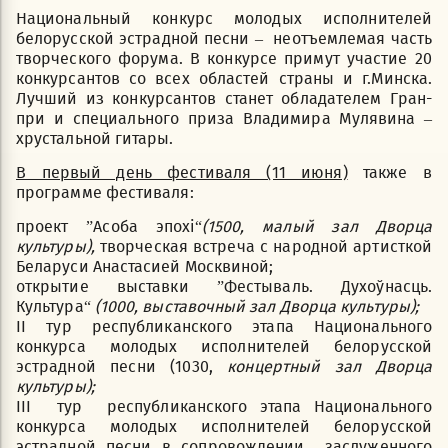
Национальный конкурс молодых исполнителей
белорусской эстрадной песни – неотъемлемая часть
творческого форума. В конкурсе примут участие 20
конкурсантов со всех областей страны и г.Минска.
Лучший из конкурсантов станет обладателем Гран-
при и специального приза Владимира Мулявина –
хрустальной гитары.
В первый день фестиваля (11 июня)
также в
программе фестиваля:
проект ”Асоба эпохі“
(1500, малый зал Дворца
культуры),
творческая встреча с народной артисткой
Беларуси Анастасией Москвиной;
открытие выставки ”Фестываль. Духоўнасць.
Культура“
(1000, выставочный зал Дворца культуры);
ІІ тур республиканского этапа Национального
конкурса молодых исполнителей белорусской
эстрадной песни (1030,
концертный зал Дворца
культуры);
III тур республиканского этапа Национального
конкурса молодых исполнителей белорусской
эстрадной песни в сопровождении заслуженного