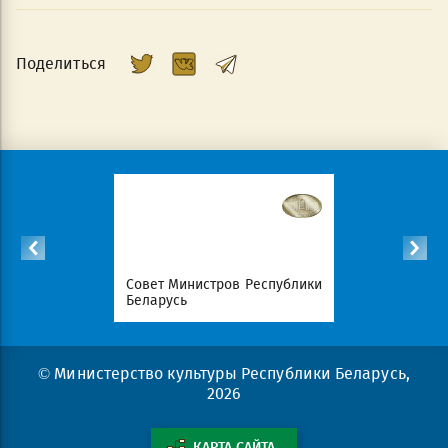
Поделиться
Республики
Совет Министров Республики
Национал
Беларусь
портал Ре
© Министерство культуры Республики Беларусь,
2026
КАРТА САЙТА