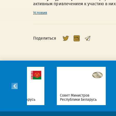
активным привлечением к участию в них
Условия
Поделиться
Национальн
а
Совет Министров
правовой п
арусь
Республики Беларусь
Республики 