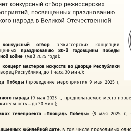
яет конкурсный отбор режиссерских
роприятий, посвященных празднованию
кого народа в Великой Отечественной
 конкурсный отбор
режиссерских концепций
вященных
празднованию 80-й годовщины Победы
нной войне
(май 2025 года):
й концерт м
астеров искусств во Дворце Республики
ворец Республики, до 1 часа 30 мин.);
ди Победы (
проведение мероприятия 9 мая 2025 г,
нного парада
(9 мая 2025 г., предполагаемое место про
ительность – до 30 мин.);
амках телепроекта «Площадь Победы»
(9 мая 2025 г.
священных юбилейной дате
, в том числе проводимых одн