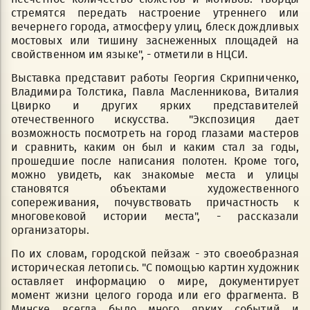
стремятся передать настроение утреннего или
вечернего города, атмосферу улиц, блеск дождливых
мостовых или тишину заснеженных площадей на
свойственном им языке", - отметили в НЦСИ.
Выставка представит работы Георгия Скрипниченко,
Владимира Толстика, Павла Масленникова, Виталия
Цвирко и других ярких представителей
отечественного искусства. "Экспозиция дает
возможность посмотреть на город глазами мастеров
и сравнить, каким он был и каким стал за годы,
прошедшие после написания полотен. Кроме того,
можно увидеть, как знакомые места и улицы
становятся объектами художественного
сопереживания, почувствовать причастность к
многовековой истории места", - рассказали
организаторы.
По их словам, городской пейзаж - это своеобразная
историческая летопись. "С помощью картин художник
оставляет информацию о мире, документирует
момент жизни целого города или его фрагмента. В
Минске всегда было много ярких событий и