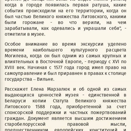
когда в городе появилась первая ратуша, какие
события происходили на его территории, когда он
был частью Великого княжества Литовского, какими
были горожане - во что верили, на чем
зарабатывали, как одевались и украшали себя", -
отметили в музее.
Особое внимание во время экскурсии уделено
времени наибольшего культурного расцвета
Могилева, когда он был одним из самых крупных и
влиятельных в Восточной Европе, - периоду с XVI по
XVIIІ век. Начиная с 1577 года город имел право на
самоуправление и был приравнен в правах к столице
государства – Вильне.
Расскажет Елена Марзалюк и об одной из самых
выдающихся ценностей музея - единственной в
Беларуси копии Статута Великого княжества
Литовского 1588 года, приобретенной за счет
спонсорской поддержки и частных пожертвований
граждан. Документ является высшим достижением
старобелорусской правовой мысли,
предшественником европейских конституций и