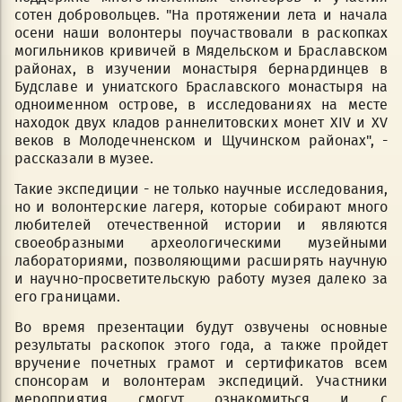
сотен добровольцев. "На протяжении лета и начала
осени наши волонтеры поучаствовали в раскопках
могильников кривичей в Мядельском и Браславском
районах, в изучении монастыря бернардинцев в
Будславе и униатского Браславского монастыря на
одноименном острове, в исследованиях на месте
находок двух кладов раннелитовских монет XIV и XV
веков в Молодечненском и Щучинском районах", -
рассказали в музее.
Такие экспедиции - не только научные исследования,
но и волонтерские лагеря, которые собирают много
любителей отечественной истории и являются
своеобразными археологическими музейными
лабораториями, позволяющими расширять научную
и научно-просветительскую работу музея далеко за
его границами.
Во время презентации будут озвучены основные
результаты раскопок этого года, а также пройдет
вручение почетных грамот и сертификатов всем
спонсорам и волонтерам экспедиций. Участники
мероприятия смогут ознакомиться и с