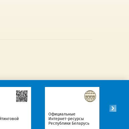
Го
Официальные
ре
йтинговой
Интернет-ресурсы
Ре
Республики Беларусь
Бе