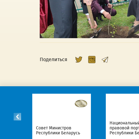
Поделиться
Национальны
Совет Министров
правовой пор
усь
Республики Беларусь
Республики Б