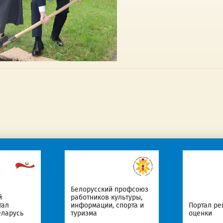
Белорусский профсоюз
й
работников культуры,
тал
информации, спорта и
Портал ре
еларусь
туризма
оценки