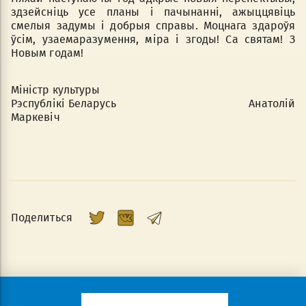
здзейсніць усе планы i пачынанні, ажыццявіць
смелыя задумы i добрыя справы. Моцнага здароўя
ўciм, узаемаразумення, мipa i згоды! Са святам! З
Новым годам!
Miнicтp культуры
Рэспублікі Беларусь Анатолій
Маркевіч
Поделиться