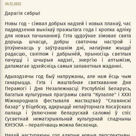
30.12.2022
Дарагія сябры!
Новы год - сімвал добрых надзей i новых планаў, час
падвядзення вынікаў пражытага года i кропка адліку
для новых пачынанняў. Гэта цудоўнае зімовае свята
дорыць шчасце, добры святочны настрой i
ўпэўненасць у заўтрашнім дні, напаўняе жыццё
радасцю, святлом i дабрынёй, прыносіць светлыя
пачуцці i шчырыя надзеі, энергію i аптымізм,
дапамагае здзейсніць самыя запаветныя жаданні.
Адыходзячы год быў напружаны, але нам ёсць чым
ганарыцца. Гэта і маштабнае святкаванне Дня
Перамогі і Дня Незалежнасці Рэспублікі Беларусь,
багатыя культурныя праграмы свята “Купалле” і ХХХІ
Міжнароднага фестываля мастацтваў “Славянскі
базар” у Віцебску, адкрыццё непаўторнага Косаўскага
палаца і ўключэнне беларускай саломкі ў спіс
Сусветнай нематэрыяльнай культурнай спадчыны
ЮНЭСКА – пералічваць можна бясконца.
Няхай наступаючы год адкрые новыя перспектывы,