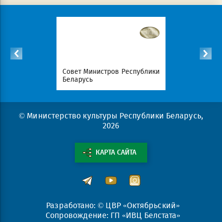
Республики
Совет Министров Республики
Национал
Беларусь
портал Ре
© Министерство культуры Республики Беларусь,
2026
КАРТА САЙТА
Разработано: © ЦВР «Октябрьский»
Сопровождение: ГП «ИВЦ Белстата»