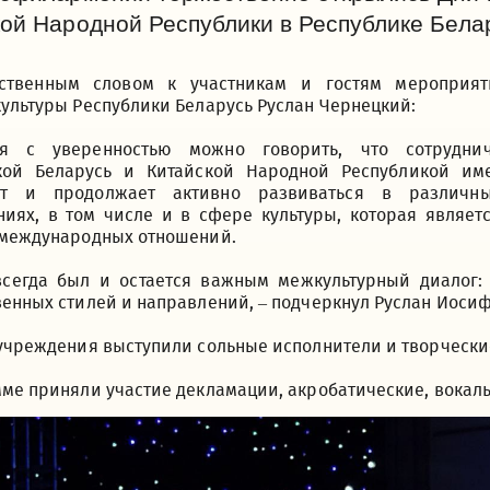
ой Народной Республики в Республике Бела
ственным словом к участникам и гостям мероприят
ультуры Республики Беларусь Руслан Чернецкий:
ня с уверенностью можно говорить, что сотрудни
кой Беларусь и Китайской Народной Республикой им
нт и продолжает активно развиваться в различн
ниях, в том числе и в сфере культуры, которая являе
 международных отношений.
всегда был и остается важным межкультурный диалог: 
енных стилей и направлений, – подчеркнул Руслан Иоси
учреждения выступили сольные исполнители и творческие
ме приняли участие декламации, акробатические, вокал