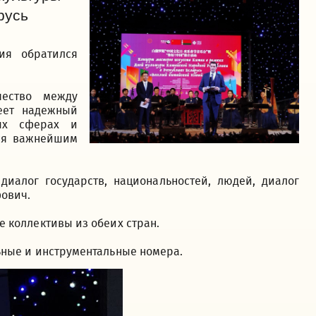
русь
ия обратился
чество между
еет надежный
ых сферах и
тся важнейшим
диалог государств, национальностей, людей, диалог
фович.
 коллективы из обеих стран.
ьные и инструментальные номера.