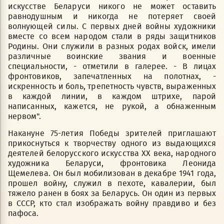
искусстве Беларуси никого не может оставить
равнодушным и никогда не потеряет своей
волнующей силы. С первых дней войны художники
вместе со всем народом стали в ряды защитников
Родины. Они служили в разных родах войск, имели
различные воинские звания и военные
специальности, - отметили в галерее. - В лицах
фронтовиков, запечатленных на полотнах, -
искренность и боль, трепетность чувств, выраженных
в каждой линии, в каждом штрихе, парой
написанных, кажется, не рукой, а обнаженным
нервом".
Накануне 75-летия Победы зрителей приглашают
прикоснуться к творчеству одного из выдающихся
деятелей белорусского искусства XX века, народного
художника Беларуси, фронтовика Леонида
Щемелева. Он был мобилизован в декабре 1941 года,
прошел войну, служил в пехоте, кавалерии, был
тяжело ранен в боях за Беларусь. Он один из первых
в СССР, кто стал изображать войну правдиво и без
пафоса.