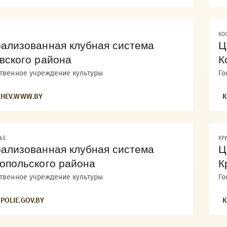
КО
ализованная клубная система
Ц
вского района
К
ственное учреждение культуры
Го
CHEV.WWW.BY
K
ЬЕ
КР
ализованная клубная система
Ц
опольского района
К
ственное учреждение культуры
Го
POLIE.GOV.BY
K