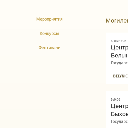
Мероприятия
Могиле
Конкурсы
БЕЛЫНИЧИ
Центр
Фестивали
Белын
Государ
BELYNIC
БЫХОВ
Центр
Быхов
Государ