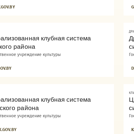
.GOV.BY
G
ДР
ализованная клубная система
Д
кого района
с
ственное учреждение культуры
Го
GOV.BY
D
КЛ
ализованная клубная система
Ц
ского района
с
ственное учреждение культуры
Го
K.GOV.BY
K