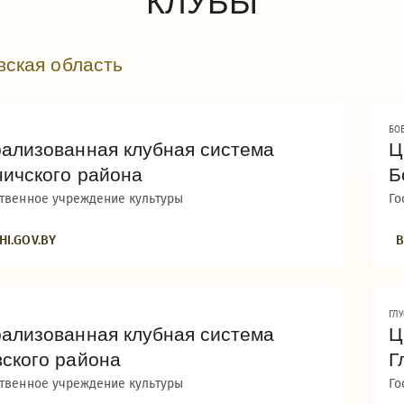
КЛУБЫ
вская область
БО
ализованная клубная система
Ц
ичского района
Б
ственное учреждение культуры
Го
HI.GOV.BY
B
ГЛ
ализованная клубная система
Ц
ского района
Г
ственное учреждение культуры
Го