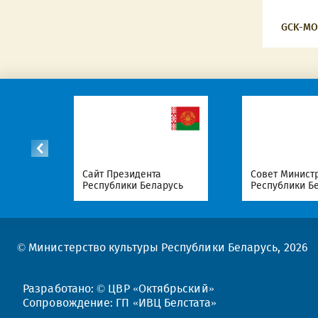
GCK-MO
Националь
та
Совет Министров
правовой п
ларусь
Республики Беларусь
Республики
© Министерство культуры Республики Беларусь, 2026
Разработано: © ЦВР «Октябрьский»
Сопровождение: ГП «ИВЦ Белстата»