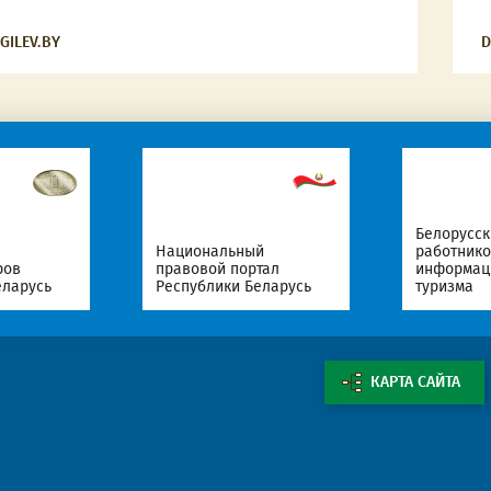
GILEV.BY
D
Белорусский профсоюз
ный
работников культуры,
ортал
информации, спорта и
Портал
 Беларусь
туризма
оценки
КАРТА САЙТА