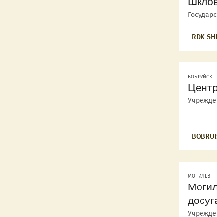
Шклов
Государ
RDK-SH
БОБРУЙСК
Центр
Учрежде
BOBRUI
МОГИЛЁВ
Могил
досуг
Учрежде