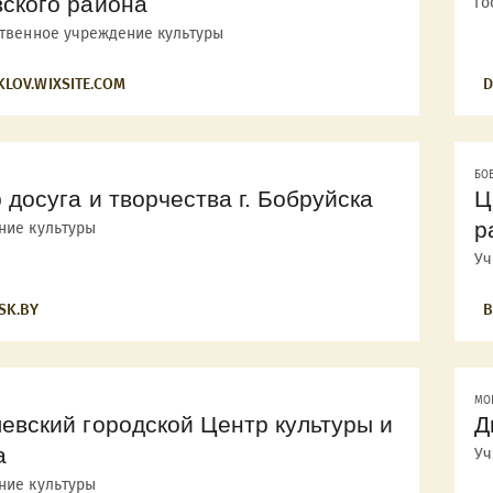
ского района
Го
ственное учреждение культуры
KLOV.WIXSITE.COM
D
БО
 досуга и творчества г. Бобруйска
Ц
р
ние культуры
Уч
SK.BY
B
МО
евский городской Центр культуры и
Д
а
Уч
ние культуры