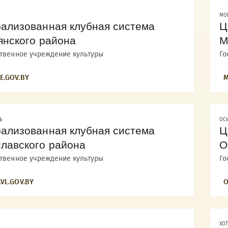
МО
ализованная клубная система
Ц
янского района
М
ственное учреждение культуры
Го
E.GOV.BY
M
Ь
ОС
ализованная клубная система
Ц
лавского района
О
ственное учреждение культуры
Го
VL.GOV.BY
O
ХО